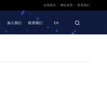
在线留言
|
网站首页
|
联系我们
态
加入我们
联系我们
EN