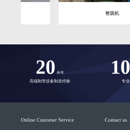
整圆机
20
1
余年
高端制管设备制造经验
专业
Online Customer Service
Contact us