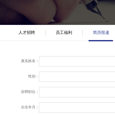
人才招聘
员工福利
简历投递
真实姓名：
性别：
应聘职位：
出生年月：