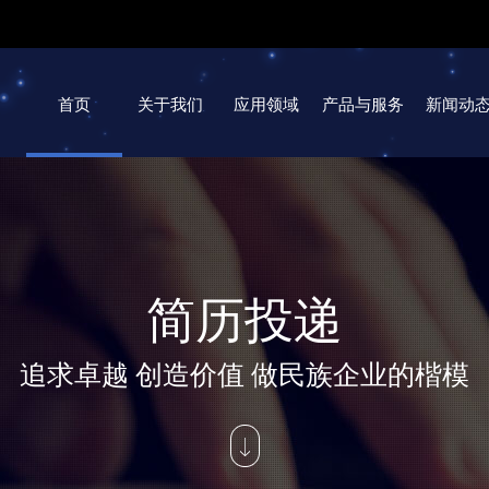
首页
关于我们
应用领域
产品与服务
新闻动
简历投递
追求卓越 创造价值 做民族企业的楷模