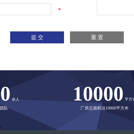
*
提 交
重 置
00
10000
余人
平方
团队
厂房总面积达10000平方米