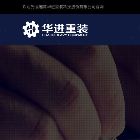
欢迎光临湘潭华进重装科技股份有限公司官网